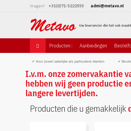
Ga
Vragen?
+31(0)71-5222555
admi@metavo.nl
naar
de
inhoud
Producten
Aanbiedingen
Bestelfo
✓ Voor zowel zakelijke als particuliere klanten
✓ Beste
I.v.m. onze zomervakantie 
hebben wij geen productie e
langere levertijden.
Producten die u gemakkelijk