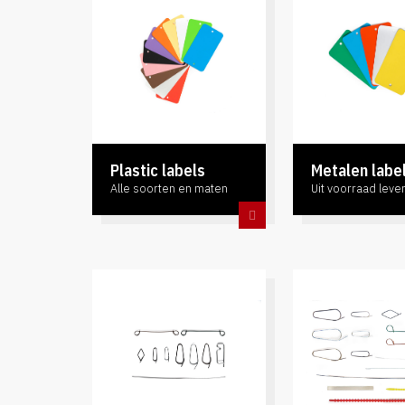
Plastic labels
Metalen labe
Alle soorten en maten
Uit voorraad leve