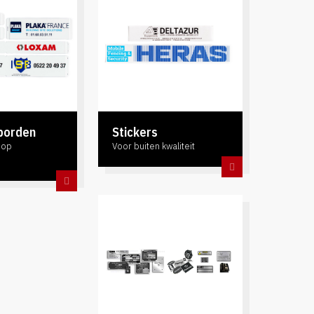
borden
Stickers
 op
Voor buiten kwaliteit