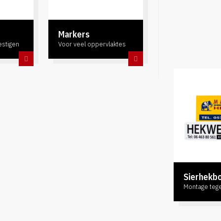
Markers
estigen
Voor veel oppervlaktes
Sierhekb
Montage teg