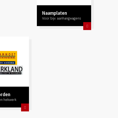
Naamplaten
Voor bijv. aanhangwagens
orden
en hekwerk