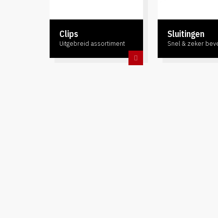
Clips
Sluitingen
Uitgebreid assortiment
Snel & zeker bev