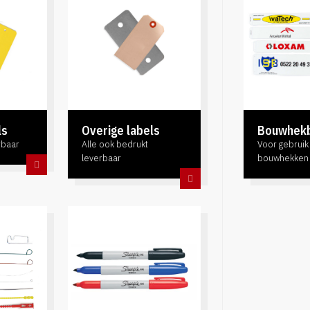
ls
Overige labels
Bouwhek
rbaar
Alle ook bedrukt
Voor gebruik
leverbaar
bouwhekken