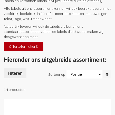
labels en kartonnen labels in vrijwel iedere dikte en afmeting.
Alle labels uit ons assortiment kunnen wij ook bedrukt leveren met
zeefdruk, boekdruk, in één of in meerdere kleuren, met uw eigen
tekst, logo, wat u maar wenst.
Natuurlijk leveren wij ook de labels die buiten ons
standaardassortiment vallen: de labels die U wenst maken wij
desgewenst op maat.
Offerteformulier
Hieronder ons uitgebreide assortiment:
Va
Filteren
Sorteer op
ho
na
la
14
producten
so