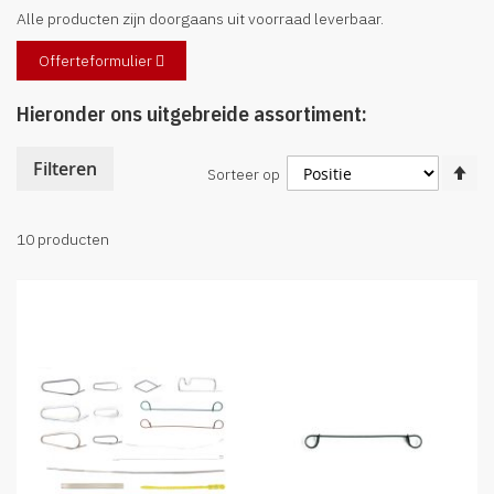
Alle producten zijn doorgaans uit voorraad leverbaar.
Offerteformulier
Hieronder ons uitgebreide assortiment:
Va
Filteren
Sorteer op
ho
na
la
10
producten
so