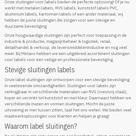
Onze sluitingen voor labels bieden de perfecte oplossing! Of je nu
werkt met metalen labels, RVS labels, kunststof labels PVC,
aluminium labels, kartonnen labels of een ander materiaal, wij
hebben de juiste sluitingen die zorgen voor een stevige en
duurzame bevestiging.
Onze hoogwaardige sluitingen zijn perfect voor toepassing in de
industrie & productie, magazijnbeheer & logistiek, retail,
detailhandel & verkoop, de levensmiddelenindustrie en nog veel
meer. Bij Metavo hebben we een uitgebreid assortiment sluitingen
voor labels voor een veilige en professionele bevestiging.
Stevige sluitingen labels
Onze label sluitingen zijn ontworpen voor een stevige bevestiging
in veeleisende omstandigheden. Sluitingen voor labels zijn
verkrijgbaar in verschillende materialen van RVS (roestvrij staal),
koper en verzinkt tot kunststof en met kleur. Daarnaast hebben we
verschillende maten en vormen sluitingen. Mocht de juiste
uitvoering er niet tussen zitten, laat het ons weten. We bieden veel
maatwerkoplossingen voor klanten en helpen je graag!
Waarom label sluitingen?
De sluitingen zijn ontworpen om een hanglabel, etiket, naamplaat