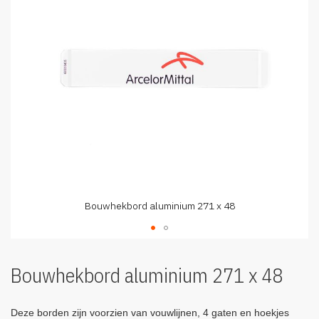
afbeeldingen-
gallerij
Bouwhekbord aluminium 271 x 48
Ga
naar
Bouwhekbord aluminium 271 x 48
het
begin
van
Deze borden zijn voorzien van vouwlijnen, 4 gaten en hoekjes
de