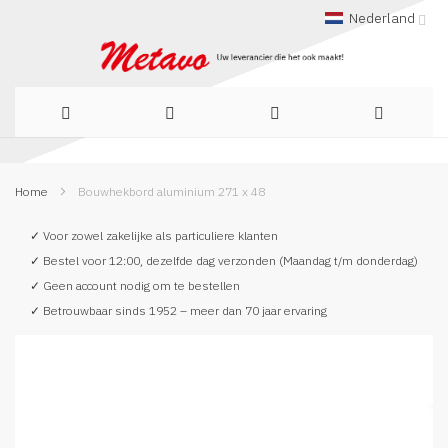
Nederland
Ga
Home
Bouwhekbord aluminium 271 x 48
naar
de
✓ Voor zowel zakelijke als particuliere klanten
✓ Bestel voor 12:00, dezelfde dag verzonden (Maandag t/m donderdag)
inhoud
✓ Geen account nodig om te bestellen
✓ Betrouwbaar sinds 1952 – meer dan 70 jaar ervaring
Ga
naar
het
einde
van
de