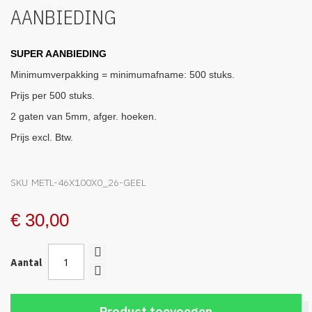
afbeeldingen-
AANBIEDING
gallerij
SUPER AANBIEDING
Minimumverpakking = minimumafname: 500 stuks.
Prijs per 500 stuks.
2 gaten van 5mm, afger. hoeken.
Prijs excl. Btw.
SKU
METL-46X100X0_26-GEEL
€ 30,00
Aantal
Product toevoegen