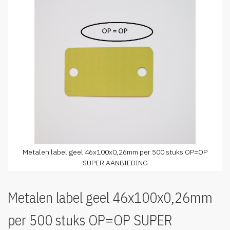
van
de
afbeeldingen-
gallerij
Metalen label geel 46x100x0,26mm per 500 stuks OP=OP
SUPER AANBIEDING
Ga
naar
Metalen label geel 46x100x0,26mm
het
begin
per 500 stuks OP=OP SUPER
van
de