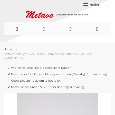
Nederland
Ga
Home
naar
Metalen label geel 46x100x0,26mm per 500 stuks OP=OP SUPER
AANBIEDING
de
✓ Voor zowel zakelijke als particuliere klanten
inhoud
✓ Bestel voor 12:00, dezelfde dag verzonden (Maandag t/m donderdag)
✓ Geen account nodig om te bestellen
✓ Betrouwbaar sinds 1952 – meer dan 70 jaar ervaring
Ga
naar
het
einde