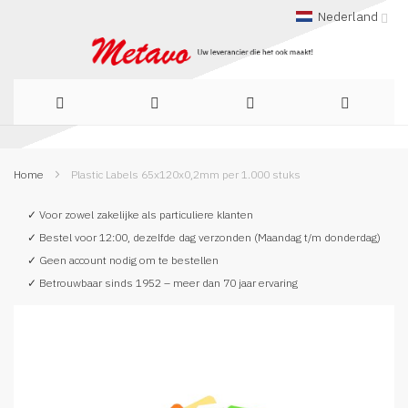
Nederland
Ga
Home
Plastic Labels 65x120x0,2mm per 1.000 stuks
naar
de
✓ Voor zowel zakelijke als particuliere klanten
✓ Bestel voor 12:00, dezelfde dag verzonden (Maandag t/m donderdag)
inhoud
✓ Geen account nodig om te bestellen
✓ Betrouwbaar sinds 1952 – meer dan 70 jaar ervaring
Ga
naar
het
einde
van
de