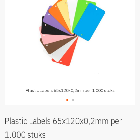
afbeeldingen-
gallerij
Plastic Labels 65x120x0,2mm per 1.000 stuks
Ga
naar
Plastic Labels 65x120x0,2mm per
het
begin
1.000 stuks
van
de